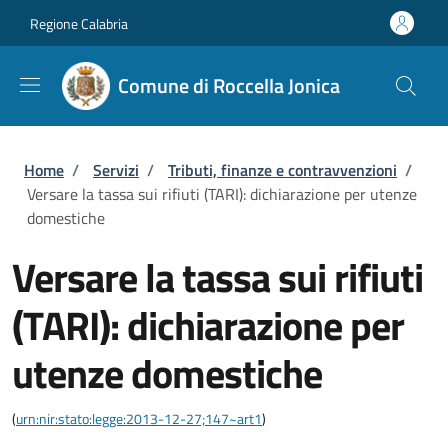
Salta al contenuto principale
Skip to footer content
Regione Calabria
Comune di Roccella Jonica
Briciole di pane
Home
/
Servizi
/
Tributi, finanze e contravvenzioni
/
Versare la tassa sui rifiuti (TARI): dichiarazione per utenze
domestiche
Versare la tassa sui rifiuti
(TARI): dichiarazione per
utenze domestiche
(
urn:nir:stato:legge:2013-12-27;147~art1
)