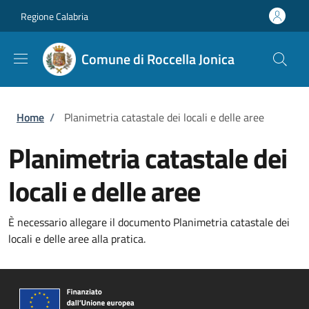
Salta al contenuto principale
Skip to footer content
Regione Calabria
Comune di Roccella Jonica
Briciole di pane
Home
/
Planimetria catastale dei locali e delle aree
Planimetria catastale dei
locali e delle aree
È necessario allegare il documento Planimetria catastale dei
locali e delle aree alla pratica.