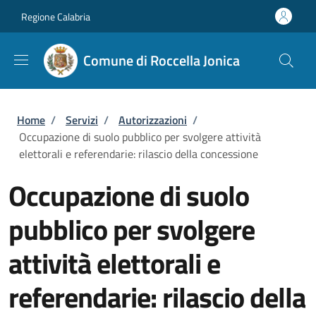
Salta al contenuto principale
Skip to footer content
Regione Calabria
Comune di Roccella Jonica
Briciole di pane
Home
/
Servizi
/
Autorizzazioni
/
Occupazione di suolo pubblico per svolgere attività
elettorali e referendarie: rilascio della concessione
Occupazione di suolo
pubblico per svolgere
attività elettorali e
referendarie: rilascio della