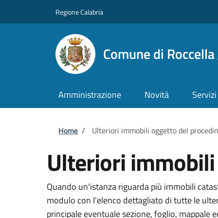
Salta al contenuto principale
Skip to footer content
Regione Calabria
Comune di Roccella 
Amministrazione
Novità
Servizi
Briciole di pane
Home
/
Ulteriori immobili oggetto del proced
Ulteriori immobil
Quando un'istanza riguarda più immobili catasta
modulo con l'elenco dettagliato di tutte le ult
principale eventuale sezione, foglio, mappale 