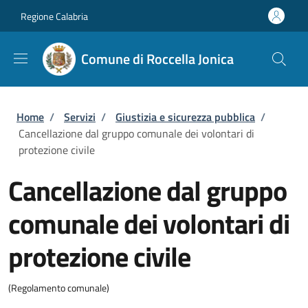
Salta al contenuto principale
Skip to footer content
Regione Calabria
Comune di Roccella Jonica
Briciole di pane
Home
/
Servizi
/
Giustizia e sicurezza pubblica
/
Cancellazione dal gruppo comunale dei volontari di
protezione civile
Cancellazione dal gruppo
comunale dei volontari di
protezione civile
(Regolamento comunale)