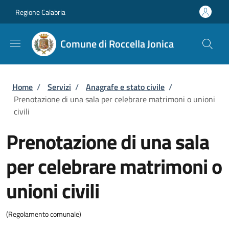
Salta al contenuto principale
Skip to footer content
Regione Calabria
Comune di Roccella Jonica
Briciole di pane
Home
/
Servizi
/
Anagrafe e stato civile
/
Prenotazione di una sala per celebrare matrimoni o unioni
civili
Prenotazione di una sala
per celebrare matrimoni o
unioni civili
(Regolamento comunale)