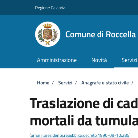
Salta al contenuto principale
Skip to footer content
Regione Calabria
Comune di Roccella 
Amministrazione
Novità
Servizi
Briciole di pane
Home
/
Servizi
/
Anagrafe e stato civile
/
Traslazione di cad
mortali da tumula
(
urn:nir:presidente.repubblica:decreto:1990-09-10;285
)