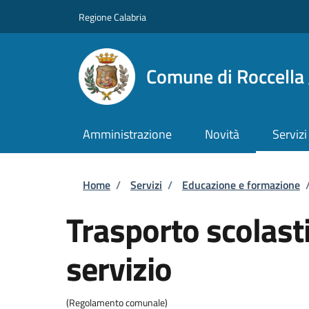
Salta al contenuto principale
Skip to footer content
Regione Calabria
Comune di Roccella 
Amministrazione
Novità
Servizi
Briciole di pane
Home
/
Servizi
/
Educazione e formazione
Trasporto scolasti
servizio
(Regolamento comunale)