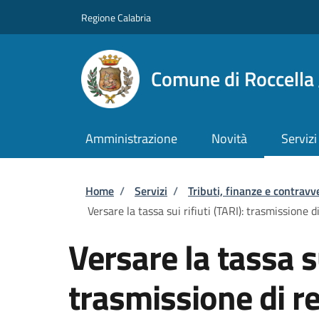
Salta al contenuto principale
Skip to footer content
Regione Calabria
Comune di Roccella 
Amministrazione
Novità
Servizi
Briciole di pane
Home
/
Servizi
/
Tributi, finanze e contravv
Versare la tassa sui rifiuti (TARI): trasmissione d
Versare la tassa su
trasmissione di re