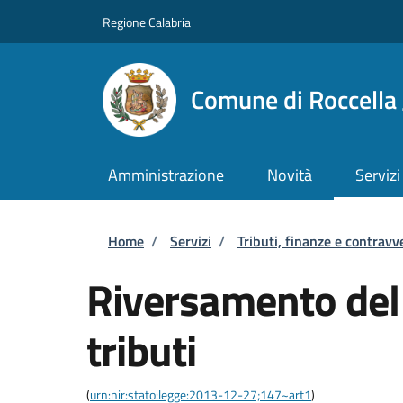
Salta al contenuto principale
Skip to footer content
Regione Calabria
Comune di Roccella 
Amministrazione
Novità
Servizi
Briciole di pane
Home
/
Servizi
/
Tributi, finanze e contravv
Riversamento del
tributi
(
urn:nir:stato:legge:2013-12-27;147~art1
)