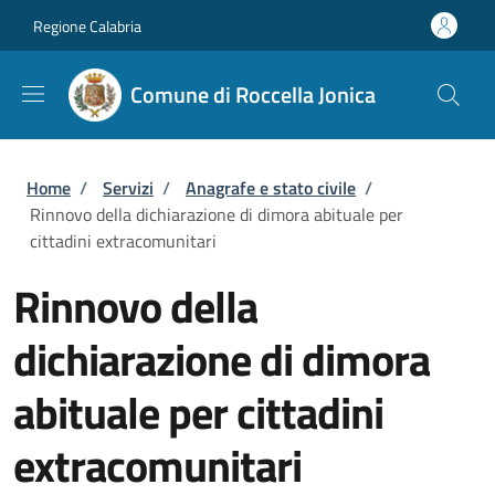
Salta al contenuto principale
Skip to footer content
Regione Calabria
Comune di Roccella Jonica
Briciole di pane
Home
/
Servizi
/
Anagrafe e stato civile
/
Rinnovo della dichiarazione di dimora abituale per
cittadini extracomunitari
Rinnovo della
dichiarazione di dimora
abituale per cittadini
extracomunitari