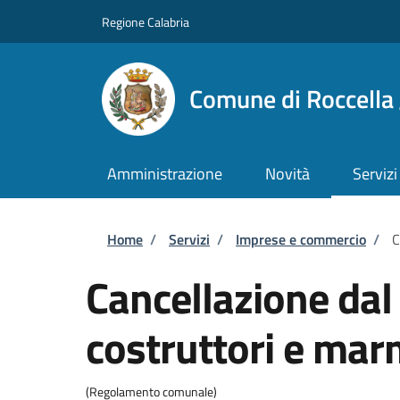
Salta al contenuto principale
Skip to footer content
Regione Calabria
Comune di Roccella 
Amministrazione
Novità
Servizi
Briciole di pane
Home
/
Servizi
/
Imprese e commercio
/
C
Cancellazione dal 
costruttori e mar
(Regolamento comunale)