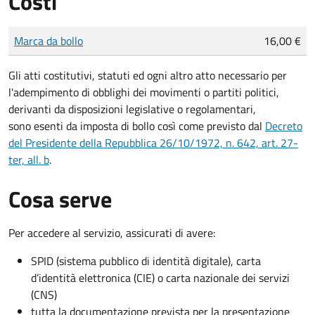
Costi
Tipo di pagamento
Importo
Marca da bollo
16,00 €
Gli atti costitutivi, statuti ed ogni altro atto necessario per
l'adempimento di obblighi dei movimenti o partiti politici,
derivanti da disposizioni legislative o regolamentari,
sono
esenti da imposta di bollo
così come previsto dal
Decreto
del Presidente della Repubblica 26/10/1972, n. 642, art. 27-
ter, all. b
.
Cosa serve
Per accedere al servizio, assicurati di avere:
SPID (sistema pubblico di identità digitale), carta
d’identità elettronica (CIE) o carta nazionale dei servizi
(CNS)
tutta la documentazione prevista per la presentazione