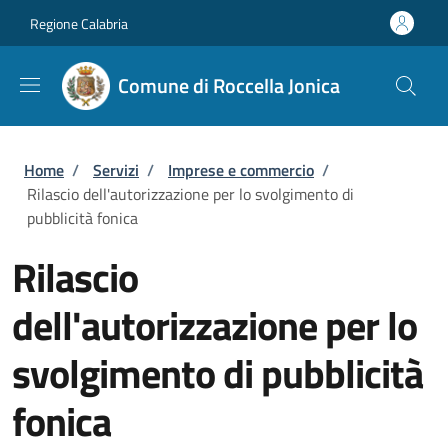
Salta al contenuto principale
Skip to footer content
Regione Calabria
Comune di Roccella Jonica
Briciole di pane
Home
/
Servizi
/
Imprese e commercio
/
Rilascio dell'autorizzazione per lo svolgimento di
pubblicità fonica
Rilascio
dell'autorizzazione per lo
svolgimento di pubblicità
fonica