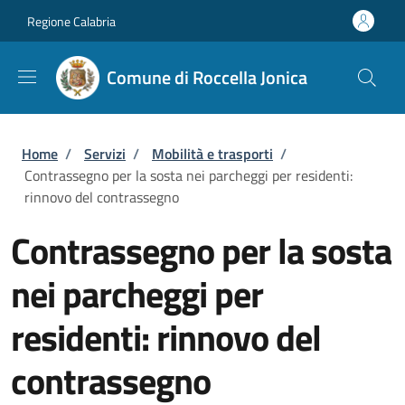
Salta al contenuto principale
Skip to footer content
Regione Calabria
Comune di Roccella Jonica
Briciole di pane
Home
/
Servizi
/
Mobilità e trasporti
/
Contrassegno per la sosta nei parcheggi per residenti:
rinnovo del contrassegno
Contrassegno per la sosta
nei parcheggi per
residenti: rinnovo del
contrassegno