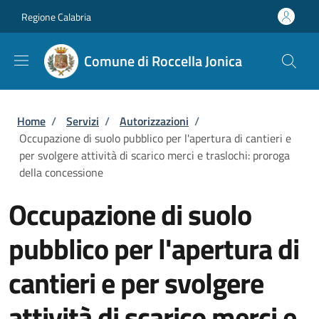
Salta al contenuto principale
Skip to footer content
Regione Calabria
Comune di Roccella Jonica
Briciole di pane
Home
/
Servizi
/
Autorizzazioni
/
Occupazione di suolo pubblico per l'apertura di cantieri e
per svolgere attività di scarico merci e traslochi: proroga
della concessione
Occupazione di suolo
pubblico per l'apertura di
cantieri e per svolgere
attività di scarico merci e