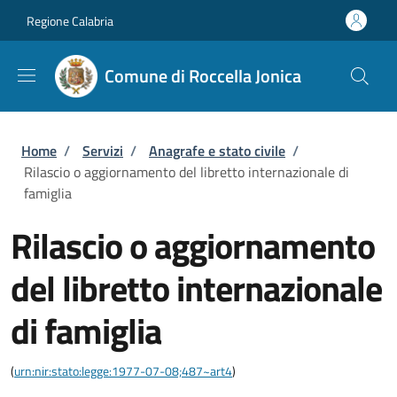
Salta al contenuto principale
Skip to footer content
Regione Calabria
Comune di Roccella Jonica
Briciole di pane
Home
/
Servizi
/
Anagrafe e stato civile
/
Rilascio o aggiornamento del libretto internazionale di
famiglia
Rilascio o aggiornamento
del libretto internazionale
di famiglia
(
urn:nir:stato:legge:1977-07-08;487~art4
)