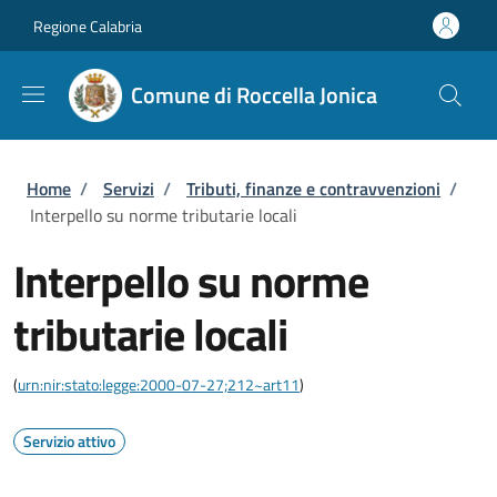
Salta al contenuto principale
Skip to footer content
Regione Calabria
Comune di Roccella Jonica
Briciole di pane
Home
/
Servizi
/
Tributi, finanze e contravvenzioni
/
Interpello su norme tributarie locali
Interpello su norme
tributarie locali
(
urn:nir:stato:legge:2000-07-27;212~art11
)
Servizio attivo