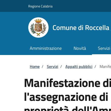
Salta al contenuto principale
Skip to footer content
Regione Calabria
Comune di Roccella 
Amministrazione
Novità
Servizi
Briciole di pane
Home
/
Servizi
/
Appalti pubblici
/
Manife
Manifestazione di
l'assegnazione di
proprietà dell'Am