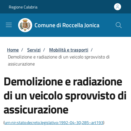
Salta al contenuto principale
Skip to footer content
Regione Calabria
Comune di Roccella Jonica
Briciole di pane
Home
/
Servizi
/
Mobilità e trasporti
/
Demolizione e radiazione di un veicolo sprovvisto di
assicurazione
Demolizione e radiazione
di un veicolo sprovvisto di
assicurazione
(
urn:nir:stato:decreto.legislativo:1992-04-30;285~art193
)