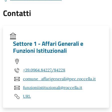
Contatti
Settore 1 - Affari Generali e
Funzioni Istituzionali
+39.0964.84227/84228
comune_affarigenerali@pec.roccella.it
funzioniistituzionali@roccella.it
URL