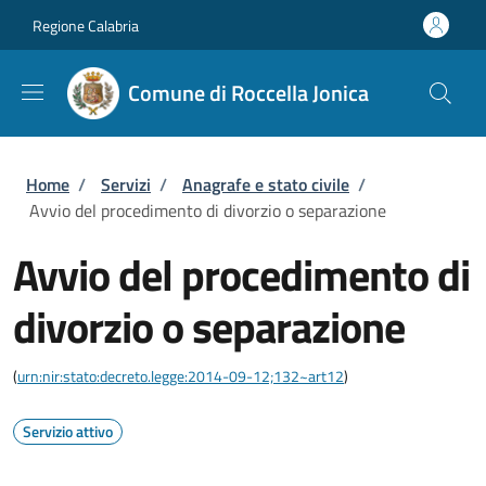
Salta al contenuto principale
Skip to footer content
Regione Calabria
Comune di Roccella Jonica
Briciole di pane
Home
/
Servizi
/
Anagrafe e stato civile
/
Avvio del procedimento di divorzio o separazione
Avvio del procedimento di
divorzio o separazione
(
urn:nir:stato:decreto.legge:2014-09-12;132~art12
)
Servizio attivo