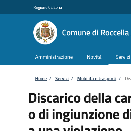
Salta al contenuto principale
Skip to footer content
Regione Calabria
Comune di Roccella 
Amministrazione
Novità
Servizi
Briciole di pane
Home
/
Servizi
/
Mobilità e trasporti
/
Dis
Discarico della c
o di ingiunzione 
a una violazione