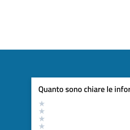
Quanto sono chiare le info
Valutazione
Valuta 5 stelle su 5
Valuta 4 stelle su 5
Valuta 3 stelle su 5
Valuta 2 stelle su 5