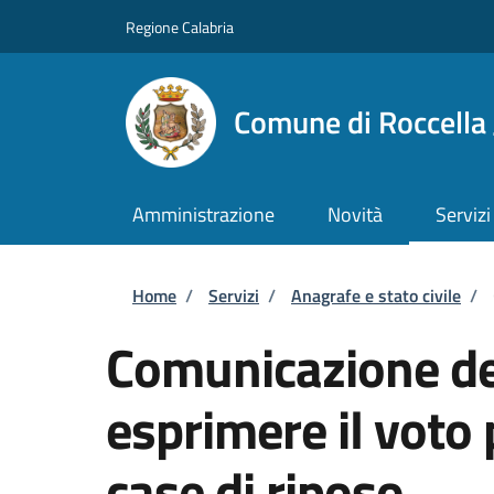
Salta al contenuto principale
Skip to footer content
Regione Calabria
Comune di Roccella 
Amministrazione
Novità
Servizi
Briciole di pane
Home
/
Servizi
/
Anagrafe e stato civile
/
Comunicazione del
esprimere il voto
case di riposo