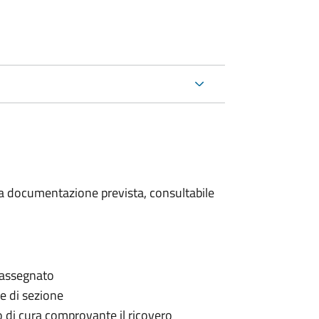
 la documentazione prevista, consultabile
è assegnato
le di sezione
go di cura comprovante il ricovero