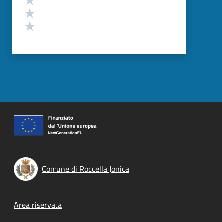
Valuta 2 stelle su 5
Valuta 1 stelle su 5
Comune di Roccella Jonica
Footer menu
Area riservata