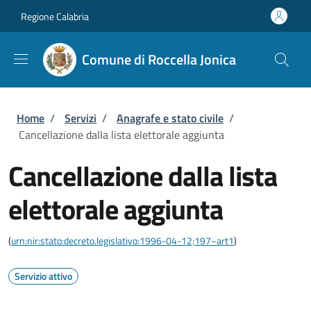
Salta al contenuto principale
Skip to footer content
Regione Calabria
Comune di Roccella Jonica
Briciole di pane
Home
/
Servizi
/
Anagrafe e stato civile
/
Cancellazione dalla lista elettorale aggiunta
Cancellazione dalla lista
elettorale aggiunta
(
urn:nir:stato:decreto.legislativo:1996-04-12;197~art1
)
Servizio attivo