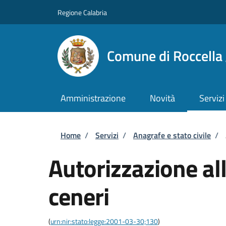
Salta al contenuto principale
Skip to footer content
Regione Calabria
Comune di Roccella 
Amministrazione
Novità
Servizi
Briciole di pane
Home
/
Servizi
/
Anagrafe e stato civile
/
Autorizzazione all
ceneri
(
urn:nir:stato:legge:2001-03-30;130
)