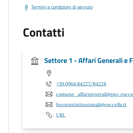
Termini e condizioni di servizio
Contatti
Settore 1 - Affari Generali e F
+39.0964.84227/84228
comune_affarigenerali@pec.roccel
funzioniistituzionali@roccella.it
URL