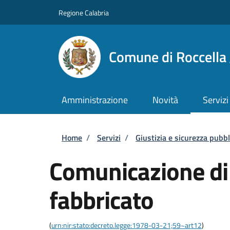
Salta al contenuto principale
Skip to footer content
Regione Calabria
Comune di Roccella 
Amministrazione
Novità
Servizi
Briciole di pane
Home
/
Servizi
/
Giustizia e sicurezza pubbl
Comunicazione di 
fabbricato
(
urn:nir:stato:decreto.legge:1978-03-21;59~art12
)