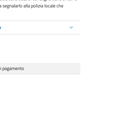
 segnalarlo alla polizia locale che
e
cun pagamento