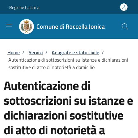
Salta al contenuto principale
Skip to footer content
Regione Calabria
Comune di Roccella Jonica
Briciole di pane
Home
/
Servizi
/
Anagrafe e stato civile
/
Autenticazione di sottoscrizioni su istanze e dichiarazioni
sostitutive di atto di notorietà a domicilio
Autenticazione di
sottoscrizioni su istanze e
dichiarazioni sostitutive
di atto di notorietà a