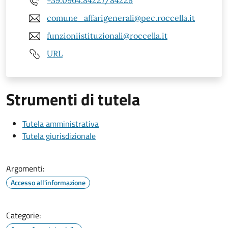
+39.0964.84227/84228
comune_affarigenerali@pec.roccella.it
funzioniistituzionali@roccella.it
URL
Strumenti di tutela
Tutela amministrativa
Tutela giurisdizionale
Argomenti:
Accesso all'informazione
Categorie: