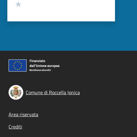
Valuta 1 stelle su 5
Comune di Roccella Jonica
Footer menu
Area riservata
Crediti