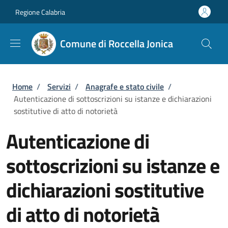
Salta al contenuto principale
Skip to footer content
Regione Calabria
Comune di Roccella Jonica
Briciole di pane
Home
/
Servizi
/
Anagrafe e stato civile
/
Autenticazione di sottoscrizioni su istanze e dichiarazioni
sostitutive di atto di notorietà
Autenticazione di
sottoscrizioni su istanze e
dichiarazioni sostitutive
di atto di notorietà