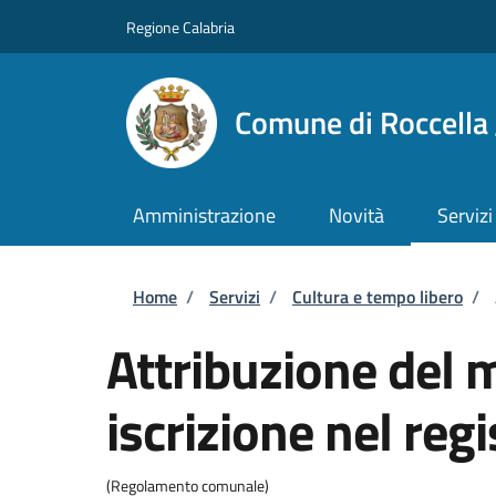
Salta al contenuto principale
Skip to footer content
Regione Calabria
Comune di Roccella 
Amministrazione
Novità
Servizi
Briciole di pane
Home
/
Servizi
/
Cultura e tempo libero
/
Attribuzione del 
iscrizione nel reg
(Regolamento comunale)