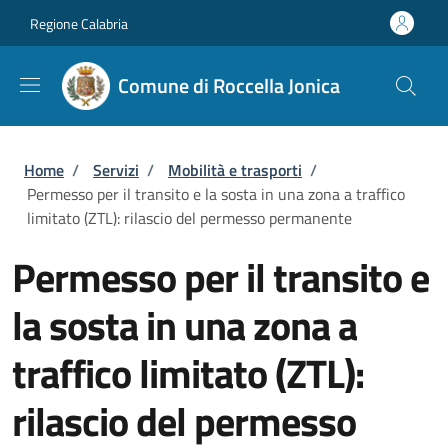
Salta al contenuto principale
Skip to footer content
Regione Calabria
Comune di Roccella Jonica
Briciole di pane
Home
/
Servizi
/
Mobilità e trasporti
/
Permesso per il transito e la sosta in una zona a traffico
limitato (ZTL): rilascio del permesso permanente
Permesso per il transito e
la sosta in una zona a
traffico limitato (ZTL):
rilascio del permesso