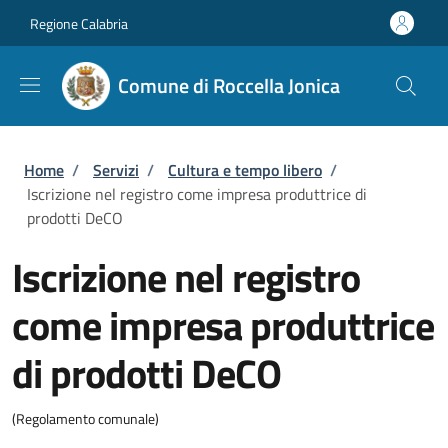
Salta al contenuto principale
Skip to footer content
Regione Calabria
Comune di Roccella Jonica
Briciole di pane
Home
/
Servizi
/
Cultura e tempo libero
/
Iscrizione nel registro come impresa produttrice di
prodotti DeCO
Iscrizione nel registro
come impresa produttrice
di prodotti DeCO
(Regolamento comunale)