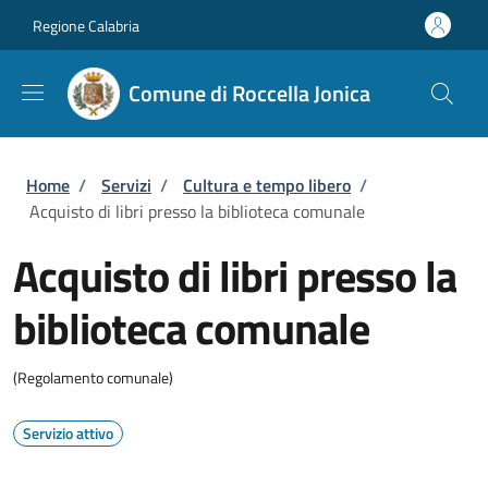
Salta al contenuto principale
Skip to footer content
Regione Calabria
Comune di Roccella Jonica
Briciole di pane
Home
/
Servizi
/
Cultura e tempo libero
/
Acquisto di libri presso la biblioteca comunale
Acquisto di libri presso la
biblioteca comunale
(Regolamento comunale)
Servizio attivo