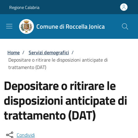
Salta al contenuto principale
Skip to footer content
Regione Calabria
Comune di Roccella Jonica
Briciole di pane
Home
/
Servizi demografici
/
Depositare o ritirare le disposizioni anticipate di
trattamento (DAT)
Depositare o ritirare le
disposizioni anticipate di
trattamento (DAT)
Condividi