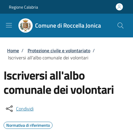
Salta al contenuto principale
Skip to footer content
Regione Calabria
Comune di Roccella Jonica
Briciole di pane
Home
/
Protezione civile e volontariato
/
Iscriversi all'albo comunale dei volontari
Iscriversi all'albo
comunale dei volontari
Condividi
Normativa di riferimento