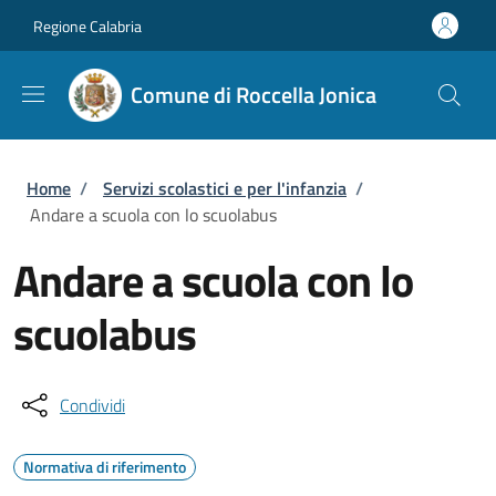
Salta al contenuto principale
Skip to footer content
Regione Calabria
Comune di Roccella Jonica
Briciole di pane
Home
/
Servizi scolastici e per l'infanzia
/
Andare a scuola con lo scuolabus
Andare a scuola con lo
scuolabus
Condividi
Normativa di riferimento