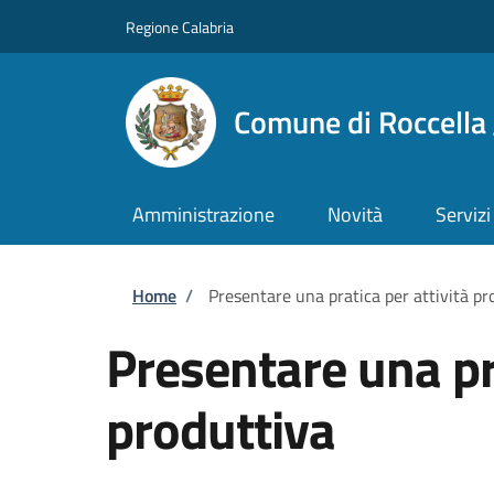
Salta al contenuto principale
Skip to footer content
Regione Calabria
Comune di Roccella 
Amministrazione
Novità
Servizi
Briciole di pane
Home
/
Presentare una pratica per attività pr
Presentare una pra
produttiva